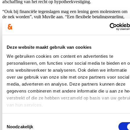
afschaffing van het recht op hypotheekvestiging.
“Ook bij financiële tegenslagen mag een lening geen molensteen om
de nek worden”, vult Muylle aan. “Een flexibele betalingsregeling,
die tijdelijk lagere maandelijkse aflossingen toestaat, of de
krediettermijn verlengen zonder bijkomende kosten, moet in dat
opzicht mogelijk worden.” Banken en kredietinstellingen krijgen
daarvoor een overheidswaarborg. Daarnaast moeten alternatieve
woonvormen zoals co-housing en kangoeroewoningen
Deze website maakt gebruik van cookies
aantrekkelijker gemaakt worden.
We gebruiken cookies om content en advertenties te
Hogere renovatiesteun en 3 jaar betalingsuitstel
personaliseren, om functies voor social media te bieden en 
Om de prijs van woningen onder controle te houden moet ook het
ons websiteverkeer te analyseren. Ook delen we informatie
aanbod vergroten. Tegen 2035 zijn ongeveer 500.000 extra
over uw gebruik van onze site met onze partners voor social
woningen nodig om aan de noden te voldoen. Meer dan de helft van
de woningen is bovendien ouder dan 50 jaar en dus toe aan
media, adverteren en analyse. Deze partners kunnen deze
renovatie. Renovatiesteun is hierbij onmisbaar. JONGCD&V wil
gegevens combineren met andere informatie die u aan ze he
daarom de “Mijn Verbouwlening” verhogen tot 80.000 euro, en een
verstrekt of die ze hebben verzameld op basis van uw gebru
betalingsuitstel van drie jaar invoeren voor de aflossing van
renteloze energetische leningen. Mensen met lagere inkomens
van hun services.
moeten maximaal 50% of 40.000 euro steun ontvangen en renteloos
kunnen lenen. “Zo wordt renovatie werkelijk haalbaar en betaalbaar
voor iedereen.” Tot slot moeten meer mensen aanspraak maken op
Toestemmingsselectie
verzekering gewaarborgd wonen door ze inkomensgerelateerd te
Noodzakelijk