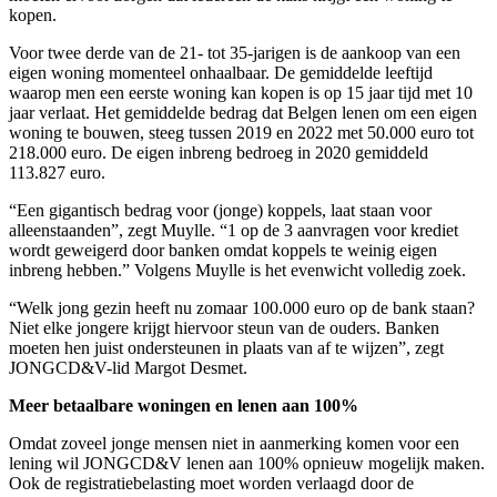
kopen.
Voor twee derde van de 21- tot 35-jarigen is de aankoop van een
eigen woning momenteel onhaalbaar. De gemiddelde leeftijd
waarop men een eerste woning kan kopen is op 15 jaar tijd met 10
jaar verlaat. Het gemiddelde bedrag dat Belgen lenen om een eigen
woning te bouwen, steeg tussen 2019 en 2022 met 50.000 euro tot
218.000 euro. De eigen inbreng bedroeg in 2020 gemiddeld
113.827 euro.
“Een gigantisch bedrag voor (jonge) koppels, laat staan voor
alleenstaanden”, zegt Muylle. “1 op de 3 aanvragen voor krediet
wordt geweigerd door banken omdat koppels te weinig eigen
inbreng hebben.” Volgens Muylle is het evenwicht volledig zoek.
“Welk jong gezin heeft nu zomaar 100.000 euro op de bank staan?
Niet elke jongere krijgt hiervoor steun van de ouders. Banken
moeten hen juist ondersteunen in plaats van af te wijzen”, zegt
JONGCD&V-lid Margot Desmet.
Meer betaalbare woningen en lenen aan 100%
Omdat zoveel jonge mensen niet in aanmerking komen voor een
lening wil JONGCD&V lenen aan 100% opnieuw mogelijk maken.
Ook de registratiebelasting moet worden verlaagd door de