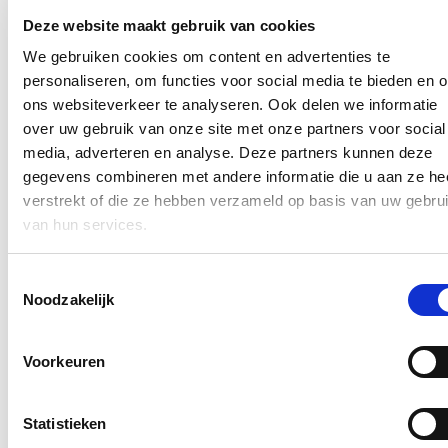
Bergmolenbos, waarbij extra ruimte gecreëerd wordt voor KMO’s
en dienstverlenende bedrijven. De integratie van de Regenbeek en
Deze website maakt gebruik van cookies
de opwaardering van de buurtweg Sint-Henricuswegel zorgen voor
We gebruiken cookies om content en advertenties te
een duurzame verbinding tussen het bedrijventerrein en het
bosgebied.
personaliseren, om functies voor social media te bieden en 
ons websiteverkeer te analyseren. Ook delen we informatie
In het
RUP Vander Stichele
wordt voor het autobedrijf Vander
over uw gebruik van onze site met onze partners voor social
Stichele aan de Meensesteenweg een uitbreiding in westelijke
richting voorzien. Het plan houdt rekening met open ruimte zodat
media, adverteren en analyse. Deze partners kunnen deze
het zicht op de Zilverberg vanaf de Grote Ring behouden blijft. De
gegevens combineren met andere informatie die u aan ze he
uitbreiding past binnen een eerder toegekend planologisch attest.
verstrekt of die ze hebben verzameld op basis van uw gebru
Met deze plannen biedt Roeselare extra
van hun services.
ontwikkelingsmogelijkheden en versterkt de Stad de duurzame
relatie tussen bedrijvigheid, groene ruimte en woonbuurten.
Toestemmingsselectie
Deze drie dossiers worden ter definitieve goedkeuring voorgelegd
Noodzakelijk
aan de gemeenteraad op maandag 18 november 2024 en besproken
op de Commissie Ruimte van woensdag 13 november.
Nieuws
Voorkeuren
Roeselare heeft het meest duurzame stadhuis ter
Statistieken
wereld