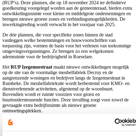
(RUP’s). Deze plannen, die op 18 november 2024 ter definitieve
goedkeuring voorgelegd worden aan de gemeenteraad, bieden extra
ontwikkelingsruimte voor kleine en middelgrote ondernemingen en
brengen nieuwe groene zones en verbindingsmogelijkheden. De
inwerkingtreding wordt verwacht in het voorjaar van 2025.
De drie plannen, die voor specifieke zones binnen de stad
vastleggen welke bestemmingen en bouwvoorschriften van
toepassing zijn, vormen de basis voor het verlenen van toekomstige
omgevingsvergunningen. Ze brengen zo een welgekomen
ademruimte voor de bedrijvigheid in Roeselare.
Het
RUP Izegemsestraat
maakt nieuwe ontwikkelingen mogelijk
op de site van de voormalige meubelfabriek Decruy en de
aangrenzende woningen en bedrijven langs de Izegemsestraat in
Rumbeke. De meubelfabrieksite wordt herbestemd voor KMO- en
dienstverlenende activiteiten, afgestemd op de woonbuurt.
Bovendien wordt er ruimte voorzien voor groen en
buurtondersteunende functies. Deze invulling zorgt voor zowel de
gevraagde extra bedrijfsruimte als nieuwe groene
ontmoetingsplekken.
Het
RUP Hof ter Weze
voorziet in een verdere ontwikkeling van
het bedrijventerrein Hof ter Weze, gelegen aan de Meensesteenweg
en de Grote Ring. Het terrein wordt uitgebreid tot aan het