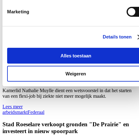
16/06/26
Marketing
Dat een middelgrote Vlaamse centrumstad vandaag kan uitpakken
met het meest duurzame stadhuis ter wereld, klinkt ambitieus. Toch
kan Roeselare die claim onderbouwen met internationale erkenning
én met concrete resultaten, twee jaar nadat de stadsdiensten hun
Details tonen
intrek namen in het vernieuwde gebouw.
Lees meer
Alles toestaan
Roeselare
Stadhuis
Een ziekte-uitkering en flexi-jobben gaan niet samen
Weigeren
12/05/26
Kamerlid
Nathalie
Muylle
dient een wetsvoorstel in dat het starten
van een flexi-job bij ziekte niet meer mogelijk maakt.
Lees meer
arbeidsmarkt
Federaal
Stad Roeselare verkoopt gronden "De Prairie" en
investeert in nieuw spoorpark